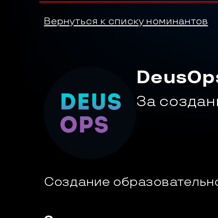
Вернуться к списку номинантов
DeusOp
За создан
Cоздание образовательно