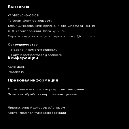
Контакты
+7 (495) 646-07-68
Telegram:
@ontico_support
125040, Москва, Нижняя ул., д. 14, стр. 7, подъезд 1, оф. 16
ООО «Конференции Олега Бунина»
Служба поддержки и бухгалтерия:
support@ontico.ru
Сотрудничество:
— Подрядчикам:
org@ontico.ru
— Партнерам:
partners@ontico.ru
Конференции
Календарь
Россия IV
Правовая информация
Соглашение на обработку персональных данных
Политика обработки персональных данных
Лицензионный договор с Автором
Контентная политика конференции